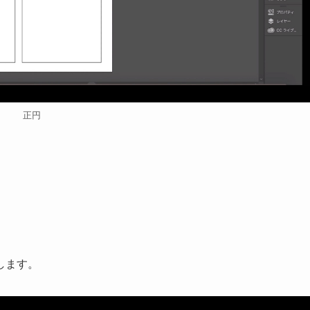
正円
します。