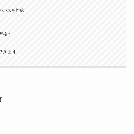
のパスを作成
型抜き
できます
方